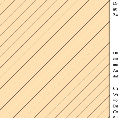
Di
au
Zw
Di
zu
nur
An
da
C
Wi
vo
Da
Co
üb