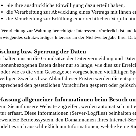
Sie Ihre ausdrückliche Einwilligung dazu erteilt haben,
die Verarbeitung zur Abwicklung eines Vertrags mit Ihnen erf
die Verarbeitung zur Erfüllung einer rechtlichen Verpflichtun
e Verarbeitung zur Wahrung berechtigter Interessen erforderlich ist und
erwiegendes schutzwürdiges Interesse an der Nichtweitergabe Ihrer Dat
schung bzw. Sperrung der Daten
r halten uns an die Grundsätze der Datenvermeidung und Daten
rsonenbezogenen Daten daher nur so lange, wie dies zur Erreic
t oder wie es die vom Gesetzgeber vorgesehenen vielfältigen Spe
weiligen Zweckes bzw. Ablauf dieser Fristen werden die entsp
tsprechend den gesetzlichen Vorschriften gesperrt oder gelösch
fassung allgemeiner Informationen beim Besuch un
nn Sie auf unsere Website zugreifen, werden automatisch mitte
tur erfasst. Diese Informationen (Server-Logfiles) beinhalten 
rwendete Betriebssystem, den Domainnamen Ihres Internet-Serv
ndelt es sich ausschließlich um Informationen, welche keine Rü