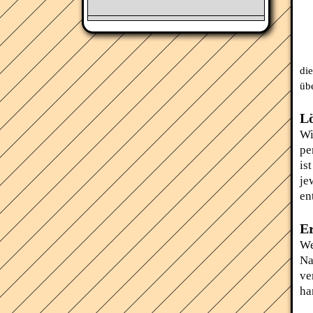
di
üb
Lö
Wi
pe
is
je
en
Er
We
Na
ve
ha