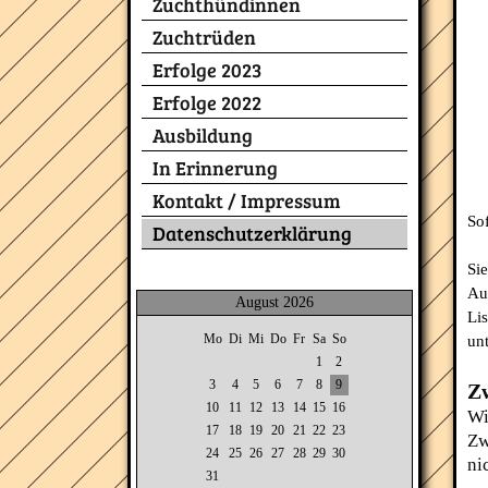
Zuchthündinnen
Zuchtrüden
Erfolge 2023
Erfolge 2022
Ausbildung
In Erinnerung
Kontakt / Impressum
Sof
Datenschutzerklärung
Si
Au
August 2026
Lis
Mo
Di
Mi
Do
Fr
Sa
So
un
1
2
3
4
5
6
7
8
9
Zw
10
11
12
13
14
15
16
Wi
17
18
19
20
21
22
23
Zw
24
25
26
27
28
29
30
ni
31