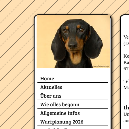
Ve
(D
Ke
Ka
67
Home
Te
Aktuelles
Ma
Über uns
Wie alles begann
Ih
Allgemeine Infos
Un
au
Wurfplanung 2026