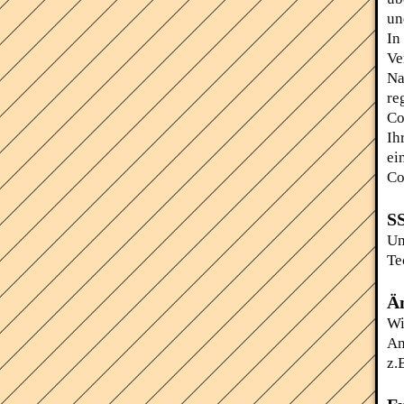
un
In
Ve
Na
re
Co
Ih
ei
Co
SS
Um
Te
Ä
Wi
An
z.